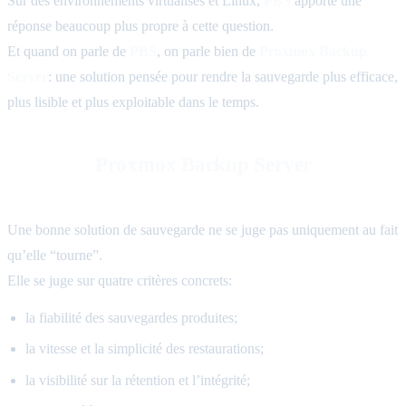
Sur des environnements virtualisés et Linux,
PBS
apporte une
réponse beaucoup plus propre à cette question.
Et quand on parle de
PBS
, on parle bien de
Proxmox Backup
Server
: une solution pensée pour rendre la sauvegarde plus efficace,
plus lisible et plus exploitable dans le temps.
Pourquoi
Proxmox Backup Server
intéresse
autant les équipes infrastructure
Une bonne solution de sauvegarde ne se juge pas uniquement au fait
qu’elle “tourne”.
Elle se juge sur quatre critères concrets:
la fiabilité des sauvegardes produites;
la vitesse et la simplicité des restaurations;
la visibilité sur la rétention et l’intégrité;