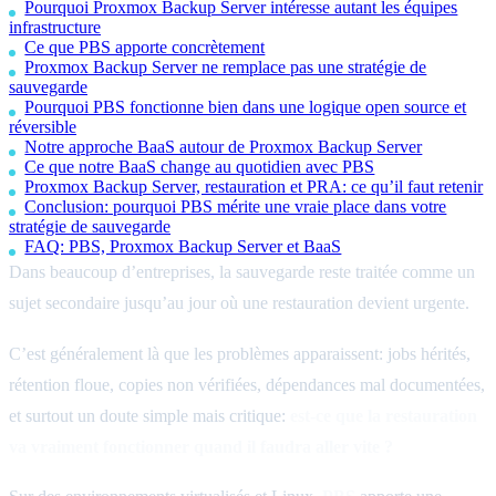
Pourquoi Proxmox Backup Server intéresse autant les équipes
infrastructure
Ce que PBS apporte concrètement
Proxmox Backup Server ne remplace pas une stratégie de
sauvegarde
Pourquoi PBS fonctionne bien dans une logique open source et
réversible
Notre approche BaaS autour de Proxmox Backup Server
Ce que notre BaaS change au quotidien avec PBS
Proxmox Backup Server, restauration et PRA: ce qu’il faut retenir
Conclusion: pourquoi PBS mérite une vraie place dans votre
stratégie de sauvegarde
FAQ: PBS, Proxmox Backup Server et BaaS
Dans beaucoup d’entreprises, la sauvegarde reste traitée comme un
sujet secondaire jusqu’au jour où une restauration devient urgente.
C’est généralement là que les problèmes apparaissent: jobs hérités,
rétention floue, copies non vérifiées, dépendances mal documentées,
et surtout un doute simple mais critique:
est-ce que la restauration
va vraiment fonctionner quand il faudra aller vite ?