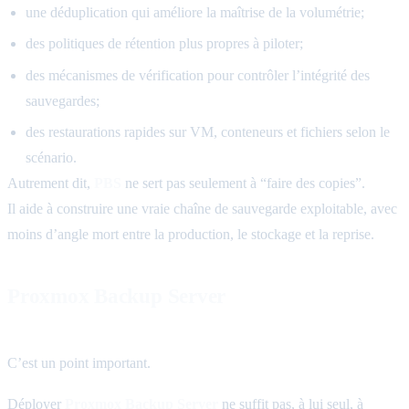
une déduplication qui améliore la maîtrise de la volumétrie;
des politiques de rétention plus propres à piloter;
des mécanismes de vérification pour contrôler l’intégrité des
sauvegardes;
des restaurations rapides sur VM, conteneurs et fichiers selon le
scénario.
Autrement dit,
PBS
ne sert pas seulement à “faire des copies”.
Il aide à construire une vraie chaîne de sauvegarde exploitable, avec
moins d’angle mort entre la production, le stockage et la reprise.
Proxmox Backup Server
ne remplace pas
une stratégie de sauvegarde
C’est un point important.
Déployer
Proxmox Backup Server
ne suffit pas, à lui seul, à