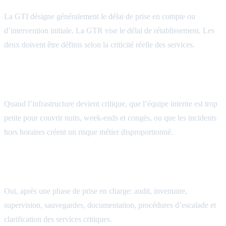
La GTI désigne généralement le délai de prise en compte ou
d’intervention initiale. La GTR vise le délai de rétablissement. Les
deux doivent être définis selon la criticité réelle des services.
Quand une PME devrait-elle externaliser son
astreinte ?
Quand l’infrastructure devient critique, que l’équipe interne est trop
petite pour couvrir nuits, week-ends et congés, ou que les incidents
hors horaires créent un risque métier disproportionné.
Forget About IT peut-il assurer une astreinte sur une
infrastructure existante ?
Oui, après une phase de prise en charge: audit, inventaire,
supervision, sauvegardes, documentation, procédures d’escalade et
clarification des services critiques.