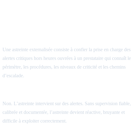
FAQ: astreinte externalisée et exploitation
24/7
Qu’est-ce qu’une astreinte externalisée ?
Une astreinte externalisée consiste à confier la prise en charge des
alertes critiques hors heures ouvrées à un prestataire qui connaît le
périmètre, les procédures, les niveaux de criticité et les chemins
d’escalade.
Une astreinte 24/7 remplace-t-elle une supervision ?
Non. L’astreinte intervient sur des alertes. Sans supervision fiable,
calibrée et documentée, l’astreinte devient réactive, bruyante et
difficile à exploiter correctement.
Quelle est la différence entre GTI et GTR ?