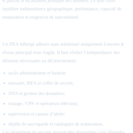
et parfois la localisation juridique des données. Le bon choix
équilibre indépendance géographique, performance, capacité de
restauration et exigences de souveraineté.
Des réseaux et des accès indépendants
Un PRA hébergé ailleurs mais administré uniquement à travers le
réseau principal reste fragile. Il faut vérifier l’indépendance des
éléments nécessaires au déclenchement:
accès administrateur et bastion;
annuaire, MFA et coffre de secrets;
DNS et gestion des domaines;
routage, VPN et opérateurs télécoms;
supervision et canaux d’alerte;
dépôts de sauvegarde et catalogues de restauration.
Les identifiants de secours doivent être disponibles sans dépendre