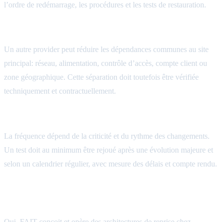
l’ordre de redémarrage, les procédures et les tests de restauration.
Pourquoi placer le PRA chez un autre provider?
Un autre provider peut réduire les dépendances communes au site
principal: réseau, alimentation, contrôle d’accès, compte client ou
zone géographique. Cette séparation doit toutefois être vérifiée
techniquement et contractuellement.
À quelle fréquence faut-il tester un PRA?
La fréquence dépend de la criticité et du rythme des changements.
Un test doit au minimum être rejoué après une évolution majeure et
selon un calendrier régulier, avec mesure des délais et compte rendu.
FAIT peut-il opérer un PRA auprès de plusieurs
providers?
Oui. FAIT conçoit et opère des architectures de reprise chez