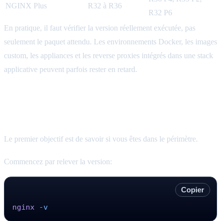
NGINX Plus
R32 à R36
R32 P6
En pratique, il faut vérifier la version réellement exécutée, pas
seulement le paquet attendu. Les environnements Docker, les images
custom, les appliances et les reverse proxies intégrés dans une stack
applicative peuvent parfois rester en retard.
Qualification rapide sur vos serveurs
NGINX
Le premier objectif est de savoir si vous êtes dans le périmètre.
Commencez par relever la version:
Copier
nginx
 -v