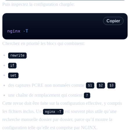
Puis inspectez la configuration chargée:
Copier
nginx
 -T
Cherchez en priorité les blocs qui combinent:
;
rewrite
;
if
;
set
des captures PCRE non nommées comme
,
,
;
$1
$2
$3
une chaîne de remplacement qui contient
.
?
Cette revue doit être faite sur la configuration effective, y compris
les fichiers inclus. Un
est souvent plus utile qu’une
nginx -T
recherche manuelle dossier par dossier, parce qu’il montre la
configuration telle qu’elle est comprise par NGINX.