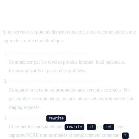
Mesures immédiates face à Nginx Rift
Si un serveur est potentiellement concerné, nous recommandons une
approche courte et méthodique.
Identifier les serveurs NGINX exposés
Commencer par les reverse proxies Internet, load balancers,
fronts applicatifs et passerelles publiées.
Vérifier la version NGINX réellement active
Comparer la version en production aux versions corrigées. Ne
pas oublier les conteneurs, images internes et environnements de
staging exposés.
Auditer les règles
sensibles
rewrite
Chercher les enchaînements
,
ou
avec
rewrite
if
set
captures PCRE non nommées et remplacement contenant
.
?