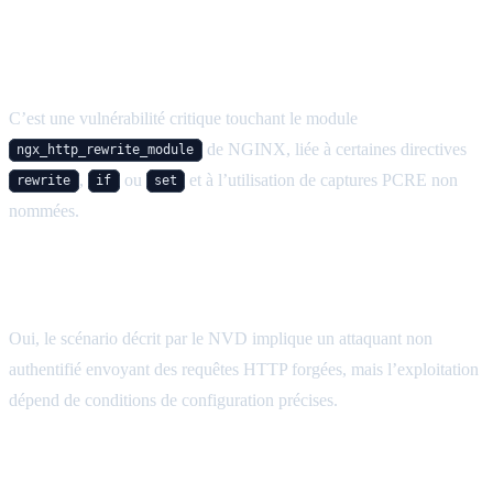
FAQ: Nginx Rift et CVE-2026-42945
Qu’est-ce que CVE-2026-42945, alias Nginx Rift ?
C’est une vulnérabilité critique touchant le module
de NGINX, liée à certaines directives
ngx_http_rewrite_module
,
ou
et à l’utilisation de captures PCRE non
rewrite
if
set
nommées.
La faille Nginx Rift permet-elle une attaque à
distance ?
Oui, le scénario décrit par le NVD implique un attaquant non
authentifié envoyant des requêtes HTTP forgées, mais l’exploitation
dépend de conditions de configuration précises.
Quels sont les impacts possibles de CVE-2026-42945
?