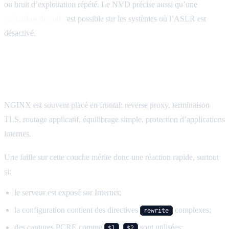
ou bruit d’exploitation répété. Le NVD précise aussi qu’une
exécution de code
est possible sur les systèmes où l’ASLR est
désactivé.
Pourquoi Nginx Rift doit être traité
rapidement
NGINX est souvent placé en frontal: reverse proxy, terminaison
TLS, routage applicatif, équilibrage simple, protection d’applications
internes.
Une faille sur cette couche mérite donc une réaction rapide, surtout
si:
le serveur est exposé sur Internet;
la configuration contient des directives
complexes;
rewrite
des captures PCRE comme
,
sont utilisées;
$1
$2