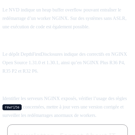
Le NVD indique un heap buffer overflow pouvant entraîner le
redémarrage d’un worker NGINX. Sur des systèmes sans ASLR,
une exécution de code est également possible.
Quelles versions corrigent Nginx Rift ?
Le dépôt DepthFirstDisclosures indique des correctifs en NGINX
Open Source 1.31.0 et 1.30.1, ainsi qu’en NGINX Plus R36 P4,
R35 P2 et R32 P6.
Que faut-il faire en priorité ?
Identifier les serveurs NGINX exposés, vérifier l’usage des règles
concernées, mettre à jour vers une version corrigée et
rewrite
surveiller les redémarrages anormaux de workers.