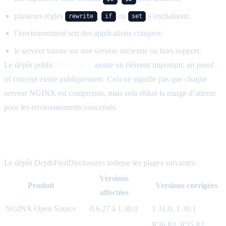
plusieurs règles
,
ou
s’enchaînent;
rewrite
if
set
l’environnement sert des applications critiques;
le serveur tourne sur une version ancienne ou hors support.
Le dépôt public
Nginx-Rift
ajoute un élément important: un proof
of concept existe publiquement. Cela ne signifie pas que chaque
serveur NGINX est compromis, mais cela réduit la marge d’attente
pour les environnements concernés.
Versions affectées et versions corrigées
Le dépôt DepthFirstDisclosures indique les plages suivantes:
Versions
Produit
Versions corrigées
affectées
NGINX Open Source
0.6.27 à 1.30.0
1.31.0, 1.30.1
R36 P4, R35 P2,