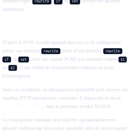
certaines règles
,
ou
doivent être qualifiés
rewrite
if
set
rapidement.
Ce que l’on sait sur CVE-2026-42945
D’après le NVD, la faille apparaît dans un cas de configuration
précis: une directive
suivie d’une directive
,
rewrite
rewrite
ou
, avec une capture PCRE non nommée comme
if
set
$1
ou
, et une chaîne de remplacement contenant un point
$2
d’interrogation.
Dans ces conditions, un attaquant non authentifié peut envoyer des
requêtes HTTP spécialement construites. L’impact décrit est un
heap buffer overflow
dans le processus worker NGINX.
La conséquence minimale peut déjà être opérationnellement
gênante: redémarrage du worker, instabilité, déni de service partiel