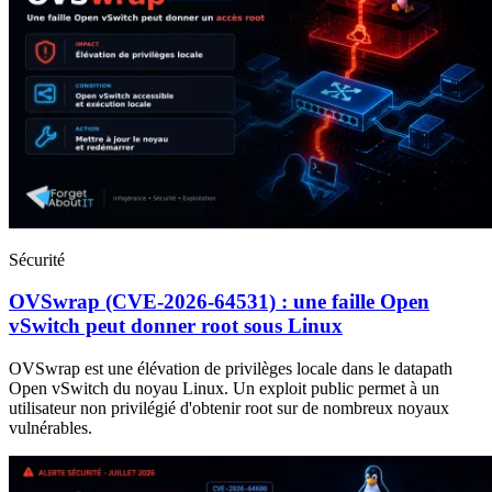
Sécurité
OVSwrap (CVE-2026-64531) : une faille Open
vSwitch peut donner root sous Linux
OVSwrap est une élévation de privilèges locale dans le datapath
Open vSwitch du noyau Linux. Un exploit public permet à un
utilisateur non privilégié d'obtenir root sur de nombreux noyaux
vulnérables.