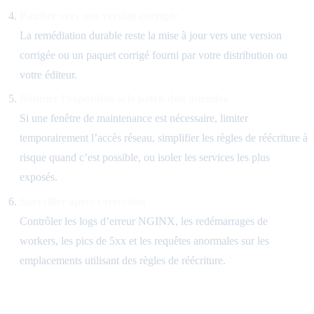
Patcher vers une version corrigée
La remédiation durable reste la mise à jour vers une version
corrigée ou un paquet corrigé fourni par votre distribution ou
votre éditeur.
Réduire l’exposition si le patch doit attendre
Si une fenêtre de maintenance est nécessaire, limiter
temporairement l’accès réseau, simplifier les règles de réécriture à
risque quand c’est possible, ou isoler les services les plus
exposés.
Surveiller après correction
Contrôler les logs d’erreur NGINX, les redémarrages de
workers, les pics de 5xx et les requêtes anormales sur les
emplacements utilisant des règles de réécriture.
Ne pas confondre CVSS élevé et exposition