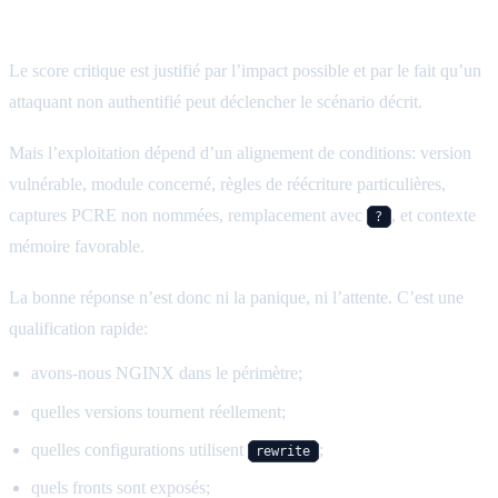
automatique
Le score critique est justifié par l’impact possible et par le fait qu’un
attaquant non authentifié peut déclencher le scénario décrit.
Mais l’exploitation dépend d’un alignement de conditions: version
vulnérable, module concerné, règles de réécriture particulières,
captures PCRE non nommées, remplacement avec
, et contexte
?
mémoire favorable.
La bonne réponse n’est donc ni la panique, ni l’attente. C’est une
qualification rapide:
avons-nous NGINX dans le périmètre;
quelles versions tournent réellement;
quelles configurations utilisent
;
rewrite
quels fronts sont exposés;