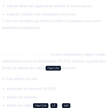
criticité métier des applications derrière le reverse proxy;
capacité à patcher sans interruption excessive.
C’est cette discipline qui réduit la fenêtre d’exposition sans casser
inutilement la production.
Conclusion
Nginx Rift / CVE-2026-42945
est une vulnérabilité critique à traiter
sérieusement sur les environnements NGINX exposés, en particulier
lorsqu’ils utilisent des règles
avancées.
rewrite
Le bon réflexe est clair:
inventorier les serveurs NGINX;
vérifier les versions;
auditer les règles
,
et
;
rewrite
if
set