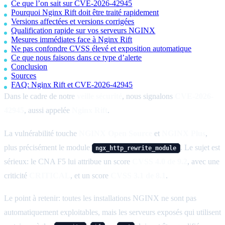
Ce que l’on sait sur CVE-2026-42945
Pourquoi Nginx Rift doit être traité rapidement
Versions affectées et versions corrigées
Qualification rapide sur vos serveurs NGINX
Mesures immédiates face à Nginx Rift
Ne pas confondre CVSS élevé et exposition automatique
Ce que nous faisons dans ce type d’alerte
Conclusion
Sources
FAQ: Nginx Rift et CVE-2026-42945
Dans le cadre de notre
veille sécurité
, nous signalons
CVE-2026-
42945
, aussi appelée
Nginx Rift
.
La vulnérabilité touche
NGINX Open Source
et
NGINX Plus
,
plus précisément le module
. Le sujet est
ngx_http_rewrite_module
sérieux: le CNA F5 lui attribue un score
CVSS 4.0 de 9.2
, avec une
criticité
CRITICAL
, et un score
CVSS 3.1 de 8.1
.
Le point à retenir: toutes les installations NGINX ne sont pas
automatiquement exploitables, mais les serveurs exposés qui utilisent