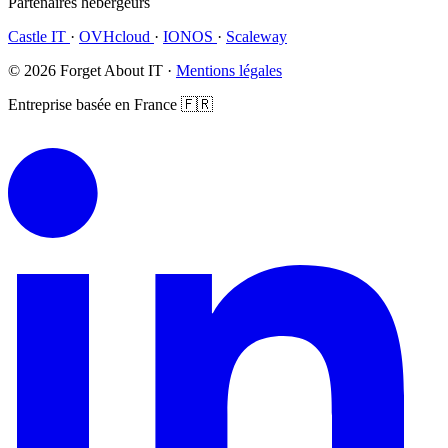
Partenaires hébergeurs
Castle IT
·
OVHcloud
·
IONOS
·
Scaleway
© 2026 Forget About IT ·
Mentions légales
Entreprise basée en France 🇫🇷