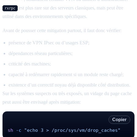
est plus rare sur des serveurs classiques, mais peut être
rxrpc
utilisé dans des environnements spécifiques.
Avant de pousser cette mitigation partout, il faut donc vérifier:
présence de VPN IPsec ou d’usages ESP;
dépendances réseau particulières;
criticité des machines;
capacité à redémarrer rapidement si un module reste chargé;
existence d’un correctif noyau déjà disponible côté distribution.
Sur les systèmes suspects ou très exposés, un vidage du page cache
peut aussi être envisagé après mitigation:
Copier
sh
 -c
 "echo 3 > /proc/sys/vm/drop_caches"