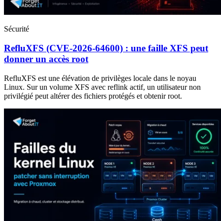
Sécurité
RefluXFS (CVE-2026-64600) : une faille XFS peut
donner un accès root
RefluXFS est une élévation de privilèges locale dans le noyau
Linux. Sur un volume XFS avec reflink actif, un utilisateur non
privilégié peut altérer des fichiers protégés et obtenir root.