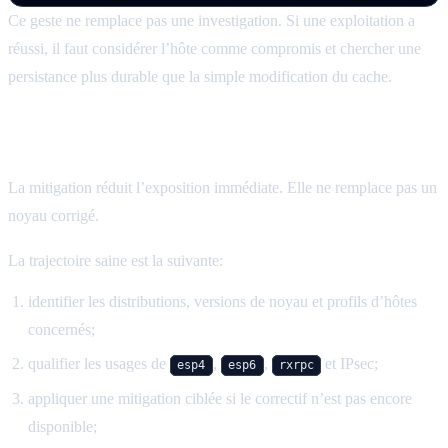
Ce geste ne remplace pas une investigation. Si une exploitation a
réussi, il faut considérer l’hôte comme compromis et chercher une
persistance plus durable que la simple modification du cache.
Patcher reste la vraie remédiation
La mitigation réduit l’exposition immédiate. Elle ne remplace pas un
noyau corrigé.
La trajectoire saine est la suivante:
identifier les distributions, versions de noyau et profils d’hôtes
concernés;
qualifier les usages de
,
,
et IPsec;
esp4
esp6
rxrpc
appliquer une mitigation ciblée si le correctif n’est pas encore
disponible;