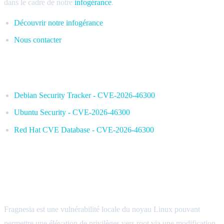
dans le cadre de notre
infogérance
.
Découvrir notre infogérance
Nous contacter
Sources
Debian Security Tracker - CVE-2026-46300
Ubuntu Security - CVE-2026-46300
Red Hat CVE Database - CVE-2026-46300
FAQ: Fragnesia et CVE-2026-46300
Qu’est-ce que Fragnesia, ou CVE-2026-46300 ?
Fragnesia est une vulnérabilité locale du noyau Linux pouvant
permettre une élévation de privilèges vers root via une modification