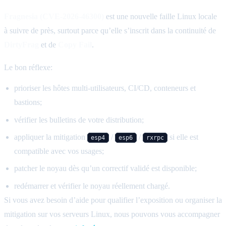
Fragnesia (CVE-2026-46300)
est une nouvelle faille Linux locale
à suivre de près, surtout parce qu’elle s’inscrit dans la continuité de
DirtyFrag
et de
Copy Fail
.
Le bon réflexe:
prioriser les hôtes multi-utilisateurs, CI/CD, conteneurs et
bastions;
vérifier les bulletins de votre distribution;
appliquer la mitigation
/
/
si elle est
esp4
esp6
rxrpc
compatible avec vos usages;
patcher le noyau dès qu’un correctif validé est disponible;
redémarrer et vérifier le noyau réellement chargé.
Si vous avez besoin d’aide pour qualifier l’exposition ou organiser la
mitigation sur vos serveurs Linux, nous pouvons vous accompagner