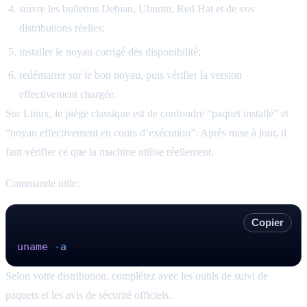
suivre les bulletins Debian, Ubuntu, Red Hat et de vos
distributions réelles;
installer le noyau corrigé dès disponibilité;
redémarrer sur le bon noyau, puis vérifier la version
effectivement chargée.
Sur Linux, le piège classique est de confondre “paquet installé” et
“noyau effectivement en cours d’exécution”. Après mise à jour, il
faut vérifier ce que la machine utilise réellement.
Commande utile:
Copier
uname
 -a
Selon votre distribution, complétez avec les outils de suivi de
paquets et les avis de sécurité officiels.