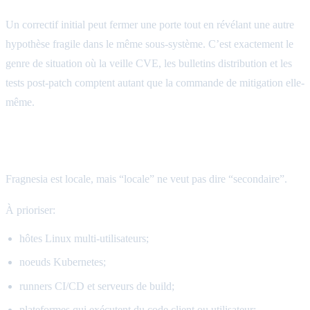
Un correctif initial peut fermer une porte tout en révélant une autre
hypothèse fragile dans le même sous-système. C’est exactement le
genre de situation où la veille CVE, les bulletins distribution et les
tests post-patch comptent autant que la commande de mitigation elle-
même.
Les environnements Linux les plus exposés
Fragnesia est locale, mais “locale” ne veut pas dire “secondaire”.
À prioriser:
hôtes Linux multi-utilisateurs;
noeuds Kubernetes;
runners CI/CD et serveurs de build;
plateformes qui exécutent du code client ou utilisateur;