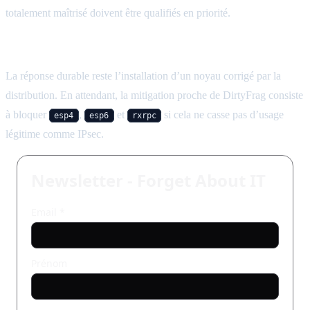
totalement maîtrisé doivent être qualifiés en priorité.
Quelle remédiation appliquer ?
La réponse durable reste l’installation d’un noyau corrigé par la
distribution. En attendant, la mitigation proche de DirtyFrag consiste
à bloquer
,
et
si cela ne casse pas d’usage
esp4
esp6
rxrpc
légitime comme IPsec.