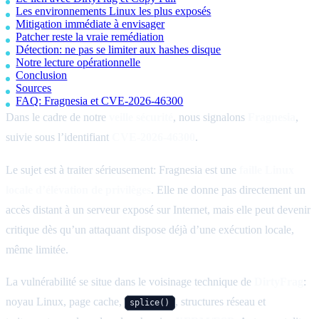
Les environnements Linux les plus exposés
Mitigation immédiate à envisager
Patcher reste la vraie remédiation
Détection: ne pas se limiter aux hashes disque
Notre lecture opérationnelle
Conclusion
Sources
FAQ: Fragnesia et CVE-2026-46300
Dans le cadre de notre
veille sécurité
, nous signalons
Fragnesia
,
suivie sous l’identifiant
CVE-2026-46300
.
Le sujet est à traiter sérieusement: Fragnesia est une
faille Linux
locale d’élévation de privilèges
. Elle ne donne pas directement un
accès distant à un serveur exposé sur Internet, mais elle peut devenir
critique dès qu’un attaquant dispose déjà d’une exécution locale,
même limitée.
La vulnérabilité se situe dans le voisinage technique de
DirtyFrag
:
noyau Linux, page cache,
, structures réseau et
splice()