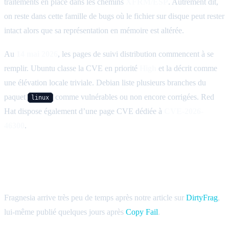
traitements en place dans les chemins
XFRM/ESP
. Autrement dit,
on reste dans cette famille de bugs où le fichier sur disque peut rester
intact alors que sa représentation en mémoire est altérée.
Au
14 mai 2026
, les pages de suivi distribution commencent à se
remplir. Ubuntu classe la CVE en priorité
High
et la décrit comme
une élévation locale triviale. Debian liste plusieurs branches du
paquet
comme vulnérables ou non encore corrigées. Red
linux
Hat dispose également d’une page CVE dédiée à
CVE-2026-
46300
.
Pourquoi Fragnesia doit être surveillée de
près
Fragnesia arrive très peu de temps après notre article sur
DirtyFrag
,
lui-même publié quelques jours après
Copy Fail
.