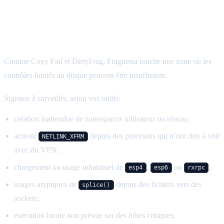
Détection: ne pas se limiter aux hashes
disque
Comme Copy Fail et DirtyFrag, Fragnesia touche une zone où les
contrôles limités au disque peuvent être insuffisants.
Signaux à surveiller, selon vos outils:
création inattendue de namespaces utilisateur ou réseau;
activité
depuis des processus qui n’ont rien à voir
NETLINK_XFRM
avec du VPN;
chargement ou usage inhabituel de
,
ou
;
esp4
esp6
rxrpc
usages atypiques de
depuis des fichiers vers des
splice()
sockets;
exécution locale non prévue sur des hôtes critiques.