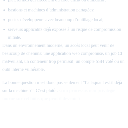
bastions et machines d’administration partagées;
postes développeurs avec beaucoup d’outillage local;
serveurs applicatifs déjà exposés à un risque de compromission
initiale.
Dans un environnement moderne, un accès local peut venir de
beaucoup de chemins: une application web compromise, un job CI
malveillant, un conteneur trop permissif, un compte SSH volé ou un
outil interne vulnérable.
La bonne question n’est donc pas seulement “l’attaquant est-il déjà
sur la machine ?”. C’est plutôt:
si un processus non privilégié
tourne sur cet hôte, que peut-il devenir ?
Mitigation immédiate à envisager