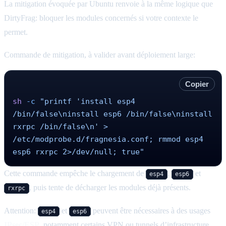
La mitigation évoquée par Ubuntu renvoie à la même logique que
DirtyFrag: bloquer les modules concernés si votre contexte le
permet.
Commande de mitigation, à valider avant déploiement large:
Copier
sh
 -c
 "printf 'install esp4 
/bin/false\ninstall esp6 /bin/false\ninstall 
rxrpc /bin/false\n' > 
/etc/modprobe.d/fragnesia.conf; rmmod esp4 
esp6 rxrpc 2>/dev/null; true"
Cette commande empêche le chargement de
,
et
esp4
esp6
, puis tente de décharger les modules déjà présents.
rxrpc
Attention:
et
peuvent être nécessaires à des usages
esp4
esp6
IPsec/ESP
, notamment certains VPN ou tunnels d’infrastructure.