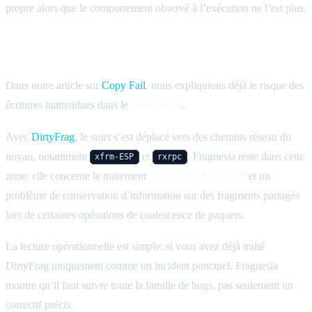
propre alors que le comportement observé à l’exécution ne l’est plus.
Le lien avec DirtyFrag et Copy Fail
Dans notre article sur
Copy Fail
, nous expliquions déjà le risque des
écritures inattendues dans le
page cache
.
Avec
DirtyFrag
, le sujet s’est déplacé vers des chemins réseau du
noyau, notamment
et
. Fragnesia reste dans cette
xfrm-ESP
rxrpc
zone: elle concerne le traitement
XFRM ESP-in-TCP
et un
problème de conservation d’information sur des fragments partagés
lors de certaines opérations de coalescence de paquets.
La lecture opérationnelle est simple: si vous avez déjà traité
DirtyFrag uniquement comme un incident ponctuel, Fragnesia
montre qu’il faut suivre toute la famille de bugs, pas seulement un
correctif précis.