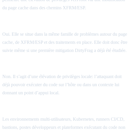
du page cache dans des chemins XFRM/ESP.
Fragnesia est-elle liée à DirtyFrag ?
Oui. Elle se situe dans la même famille de problèmes autour du page
cache, de XFRM/ESP et des traitements en place. Elle doit donc être
suivie même si une première mitigation DirtyFrag a déjà été étudiée.
L’attaque est-elle distante ?
Non. Il s’agit d’une élévation de privilèges locale: l’attaquant doit
déjà pouvoir exécuter du code sur l’hôte ou dans un contexte lui
donnant un point d’appui local.
Quels environnements faut-il prioriser ?
Les environnements multi-utilisateurs, Kubernetes, runners CI/CD,
bastions, postes développeurs et plateformes exécutant du code non