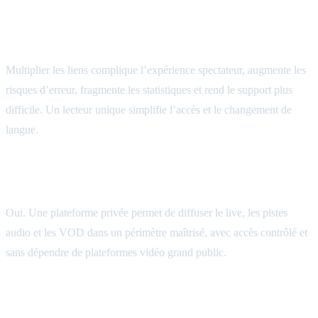
Pourquoi éviter plusieurs liens ou plusieurs lecteurs
pour un événement multilingue ?
Multiplier les liens complique l’expérience spectateur, augmente les
risques d’erreur, fragmente les statistiques et rend le support plus
difficile. Un lecteur unique simplifie l’accès et le changement de
langue.
Peut-on diffuser un événement sans YouTube,
Twitch ou Vimeo ?
Oui. Une plateforme privée permet de diffuser le live, les pistes
audio et les VOD dans un périmètre maîtrisé, avec accès contrôlé et
sans dépendre de plateformes vidéo grand public.
Comment gérer une audience répartie sur plusieurs
continents ?