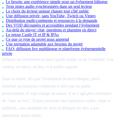
Le besoin: une expérience simple pour un événement bilingue
Trois pistes audio synchronisées dans un seul lecteur
Le choix du lecteur unique change tout côté public
Une diffusion privée, sans YouTube, Twitch ou Vimeo
Distribution multi-continents et ressources à la demande
Des VOD découpées et accessibles pendant l’événement
Au-delà du player: chat, questions et planning en direct
Le retour Castle IT et IP & IPAs
Ce que ce type de projet nous apprend
Une prestation adaptable aux besoins du projet
FAQ: diffusion live multilingue et plateforme événementielle
privée
Diffuser un événement en direct paraît simple vu de l’extérieur. Une
caméra, un micro, un lien, et le public regarde.
Dans la réalité, dès que l’événement devient bilingue, privé,
distribué sur plusieurs continents et suivi par un public
professionnel, le sujet change de nature. Il ne s’agit plus seulement
de “faire un live”. Il faut construire une expérience stable, claire et
maîtrisée, sans multiplier les liens ni déléguer les flux à une
plateforme grand public.