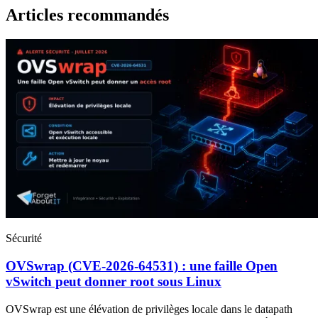
Articles recommandés
Sécurité
OVSwrap (CVE-2026-64531) : une faille Open
vSwitch peut donner root sous Linux
OVSwrap est une élévation de privilèges locale dans le datapath