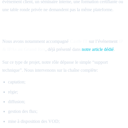
événement client, un séminaire interne, une formation certifiante ou
une table ronde privée ne demandent pas la même plateforme.
Le retour Castle IT et IP & IPAs
Nous avons notamment accompagné
Castle IT
sur l’événement
IP
& IPAs au Grand Rex
, déjà présenté dans
notre article dédié
.
Sur ce type de projet, notre rôle dépasse le simple “support
technique”. Nous intervenons sur la chaîne complète:
captation;
régie;
diffusion;
gestion des flux;
mise à disposition des VOD;