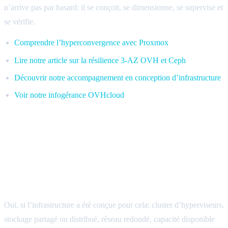
n’arrive pas par hasard: il se conçoit, se dimensionne, se supervise et
se vérifie.
Comprendre l’hyperconvergence avec Proxmox
Lire notre article sur la résilience 3-AZ OVH et Ceph
Découvrir notre accompagnement en conception d’infrastructure
Voir notre infogérance OVHcloud
FAQ: maintenance serveur sans
interruption
Peut-on vraiment faire une maintenance serveur
sans interruption ?
Oui, si l’infrastructure a été conçue pour cela: cluster d’hyperviseurs,
stockage partagé ou distribué, réseau redondé, capacité disponible