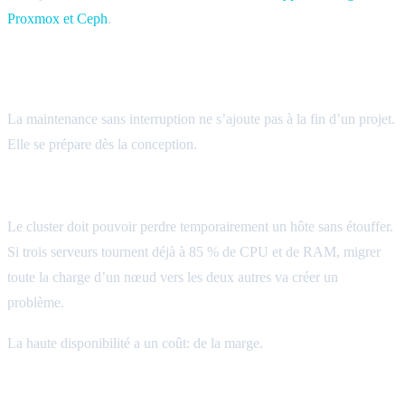
Proxmox et Ceph
.
Les prérequis pour viser le zéro downtime
La maintenance sans interruption ne s’ajoute pas à la fin d’un projet.
Elle se prépare dès la conception.
Capacité disponible
Le cluster doit pouvoir perdre temporairement un hôte sans étouffer.
Si trois serveurs tournent déjà à 85 % de CPU et de RAM, migrer
toute la charge d’un nœud vers les deux autres va créer un
problème.
La haute disponibilité a un coût: de la marge.
Réseau privé solide