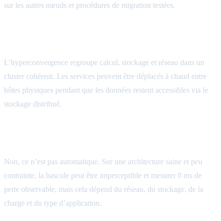
sur les autres nœuds et procédures de migration testées.
Quel est le rôle de l’hyperconvergence dans une
maintenance sans downtime ?
L’hyperconvergence regroupe calcul, stockage et réseau dans un
cluster cohérent. Les services peuvent être déplacés à chaud entre
hôtes physiques pendant que les données restent accessibles via le
stockage distribué.
La migration à chaud garantit-elle toujours 0 ms de
perte ?
Non, ce n’est pas automatique. Sur une architecture saine et peu
contrainte, la bascule peut être imperceptible et mesurer 0 ms de
perte observable, mais cela dépend du réseau, du stockage, de la
charge et du type d’application.